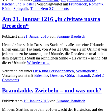
Kirchen und Klöster
|
Verschlagwortet mit
Frühbarock
,
Romanik
,
Rötha
,
Spätgotik
,
Titibutziem
0
Comments
Am 21. Januar 1216 „in civitate nostra
Dreseden“
Publiziert am
21. Januar 2016
von
Susanne Baudisch
Heute drehte sich in Dresdens Stadtarchiv alles um eine Urkunde.
Einen einzigen Tag lang, von 9 bis 21 Uhr, war sie im Original von
jedermann zu bestaunen: jene Urkunde, die Dresden erstmals mit
dem Begriff als Stadt im rechtlichen Sinne – als
civitas
– nennt. Mit
dieser Urkunde
Weiterlesen
→
Veröffentlicht unter
Orts- und Personennamen
,
Schriftquellen
|
Verschlagwortet mit
Briesnitz
,
Dresden
,
Göda
,
Tharandt
,
Zadel
2
Comments
Braunkohle, Zwiebeln – und was noch?
Publiziert am
19. Januar 2016
von
Susanne Baudisch
Mit dem Start ins neue Jahr 2016 erwacht der Burgspion, auf der