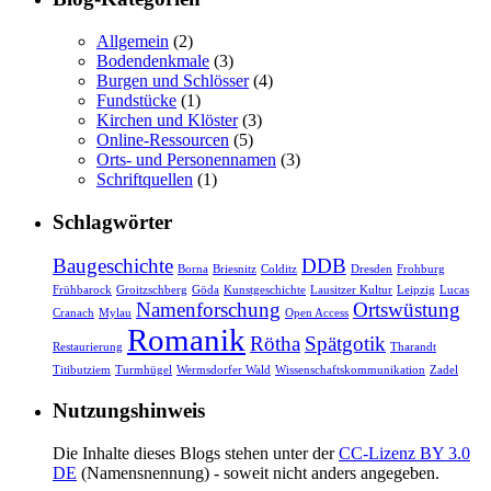
Allgemein
(2)
Bodendenkmale
(3)
Burgen und Schlösser
(4)
Fundstücke
(1)
Kirchen und Klöster
(3)
Online-Ressourcen
(5)
Orts- und Personennamen
(3)
Schriftquellen
(1)
Schlagwörter
Baugeschichte
DDB
Borna
Briesnitz
Colditz
Dresden
Frohburg
Frühbarock
Groitzschberg
Göda
Kunstgeschichte
Lausitzer Kultur
Leipzig
Lucas
Namenforschung
Ortswüstung
Cranach
Mylau
Open Access
Romanik
Rötha
Spätgotik
Restaurierung
Tharandt
Titibutziem
Turmhügel
Wermsdorfer Wald
Wissenschaftskommunikation
Zadel
Nutzungshinweis
Die Inhalte dieses Blogs stehen unter der
CC-Lizenz BY 3.0
DE
(Namensnennung) - soweit nicht anders angegeben.