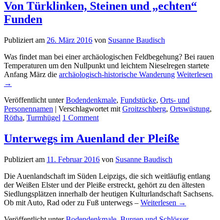
Von Türklinken, Steinen und „echten“
Funden
Publiziert am
26. März 2016
von
Susanne Baudisch
Was findet man bei einer archäologischen Feldbegehung? Bei rauen
Temperaturen um den Nullpunkt und leichtem Nieselregen startete
Anfang März die
archäologisch-historische Wanderung
Weiterlesen
→
Veröffentlicht unter
Bodendenkmale
,
Fundstücke
,
Orts- und
Personennamen
|
Verschlagwortet mit
Groitzschberg
,
Ortswüstung
,
Rötha
,
Turmhügel
1
Comment
Unterwegs im Auenland der Pleiße
Publiziert am
11. Februar 2016
von
Susanne Baudisch
Die Auenlandschaft im Süden Leipzigs, die sich weitläufig entlang
der Weißen Elster und der Pleiße erstreckt, gehört zu den ältesten
Siedlungsplätzen innerhalb der heutigen Kulturlandschaft Sachsens.
Ob mit Auto, Rad oder zu Fuß unterwegs –
Weiterlesen
→
Veröffentlicht unter
Bodendenkmale
,
Burgen und Schlösser
,