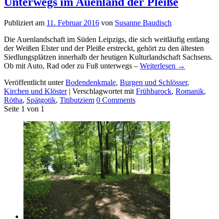
Unterwegs im Auenland der Pleiße
Publiziert am
11. Februar 2016
von
Susanne Baudisch
Die Auenlandschaft im Süden Leipzigs, die sich weitläufig entlang
der Weißen Elster und der Pleiße erstreckt, gehört zu den ältesten
Siedlungsplätzen innerhalb der heutigen Kulturlandschaft Sachsens.
Ob mit Auto, Rad oder zu Fuß unterwegs –
Weiterlesen
→
Veröffentlicht unter
Bodendenkmale
,
Burgen und Schlösser
,
Kirchen und Klöster
|
Verschlagwortet mit
Frühbarock
,
Romanik
,
Rötha
,
Spätgotik
,
Titibutziem
0
Comments
Seite 1 von 1