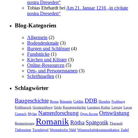
nostra Dreseden“
Tobias Ehrhardt
bei
Am 21. Januar 1216 „in civitate
nostra Dreseden“
Blog-Kategorien
Allgemein
(2)
Bodendenkmale
(3)
Burgen und Schlösser
(4)
Fundstücke
(1)
Kirchen und Klöster
(3)
Online-Ressourcen
(5)
Orts- und Personennamen
(3)
Schriftquellen
(1)
Schlagwörter
Baugeschichte
DDB
Borna
Briesnitz
Colditz
Dresden
Frohburg
Frühbarock
Groitzschberg
Göda
Kunstgeschichte
Lausitzer Kultur
Leipzig
Lucas
Namenforschung
Ortswüstung
Cranach
Mylau
Open Access
Romanik
Rötha
Spätgotik
Restaurierung
Tharandt
Titibutziem
Turmhügel
Wermsdorfer Wald
Wissenschaftskommunikation
Zadel