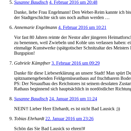
Susanne Baudisch
4. Februar 2016 um 20:48
Danke, liebe Frau Engelmann! Den Weber-Reim kannte ich bislang
der Stadtgeschichte sich uns noch auftun werden …
Annemarie Engelmann
4. Februar 2016 um 10:21
Vor fast 80 Jahren reimte der Nestor aller jüngeren Heimatfors
zu benennen, weil Zwiebeln und Kohle uns verlassen haben: ei
einmalige Kunstwerke (spätgotischer Schnitzaltar des Meisters
Burgspion!
Gabriele Kämpfner
3. Februar 2016 um 09:29
Danke für diese Liebeserklärung an unsere Stadt! Man spürt Dei
spitznamengebenden Feldgemüseanbaus auf fruchtbarem Boden – 
PS: Der Neuaufbau des Reichstores ist seinem desolaten Zustan
Rathaus beginnend sich hauptsächlich in nordöstlicher Richtung
Susanne Baudisch
24. Januar 2016 um 11:24
NEIN!! Lieber Herr Ehrhardt, es ist nicht Bad Lausick ;))
Tobias Ehrhardt
22. Januar 2016 um 23:26
Schön das Sie Bad Lausick so ehren!#