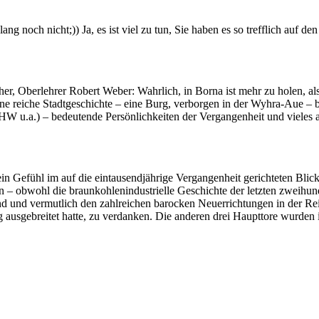
 noch nicht;)) Ja, es ist viel zu tun, Sie haben es so trefflich auf de
cher, Oberlehrer Robert Weber: Wahrlich, in Borna ist mehr zu holen, a
ne reiche Stadtgeschichte – eine Burg, verborgen in der Wyhra-Aue –
 HW u.a.) – bedeutende Persönlichkeiten der Vergangenheit und vieles 
n Gefühl im auf die eintausendjährige Vergangenheit gerichteten Blick
obwohl die braunkohlenindustrielle Geschichte der letzten zweihunder
d und vermutlich den zahlreichen barocken Neuerrichtungen in der Rei
 ausgebreitet hatte, zu verdanken. Die anderen drei Haupttore wurden i