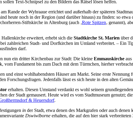
 sollen Text-Schnipsel zu den Bildern das Rätsel lösen helfen.
ika am Rande der Wyhraaue errichtet und außerhalb der späteren Stadtm
sind heute noch in der Region (und darüber hinaus) zu finden: so etw
horherren-Stiftskirche in Altenburg (auch ‚
Rote Spitzen
‚ genannt), a
Hallenkirche erweitert, erhebt sich die
Stadtkirche St. Marien
über de
 bei zahlreichen Stadt- und Dorfkirchen im Umland verbreitet. – Ein Tip
ausfinden darf.
en nun ein dritter Kirchenbau zur Stadt: Die kleine
Emmauskirche
aus 
ck, vom Fundament bis zum Dach mit dem Türmchen, hierher verbracht
ferten und einst wohlhabendsten Häuser am Markt. Seine erste Nennung fü
den Forschungsfragen. Jedenfalls lässt es sich heute in den alten Gemä
stor
erhalten. Diesen Umstand verdankt es wohl seinem grundlegende
hen der Stadt gemausert. Heute wird es vom Stadtmuseum genutzt; diese
 Großhermsdorf & Heuersdorf
.
efestigungen
in
der Stadt, etwa denen des Markgrafen oder auch denen kle
Namenvariante
Dswiwlborne
erhalten, die auf den hier stark verbreitete