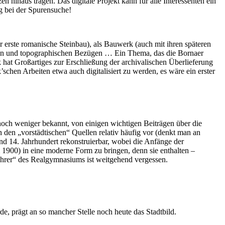
hinaus tragen. Das digitale Projekt kann für alle Interessenten ein
g bei der Spurensuche!
er erste romanische Steinbau), als Bauwerk (auch mit ihren späteren
schen und topographischen Bezügen … Ein Thema, das die Bornaer
 hat Großartiges zur Erschließung der archivalischen Überlieferung
schen Arbeiten etwa auch digitalisiert zu werden, es wäre ein erster
noch weniger bekannt, von einigen wichtigen Beiträgen über die
en „vorstädtischen“ Quellen relativ häufig vor (denkt man an
nd 14. Jahrhundert rekonstruierbar, wobei die Anfänge der
 1900) in eine moderne Form zu bringen, denn sie enthalten –
lehrer“ des Realgymnasiums ist weitgehend vergessen.
, prägt an so mancher Stelle noch heute das Stadtbild.