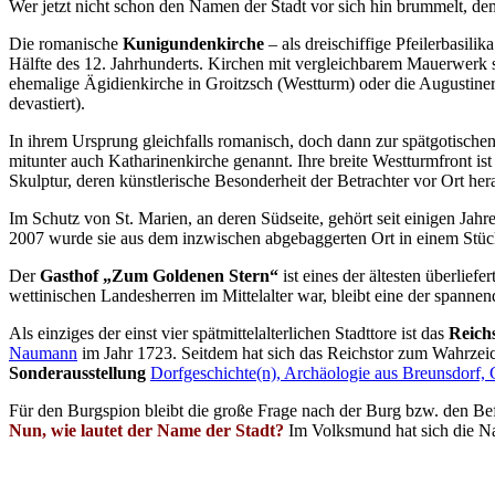
Wer jetzt nicht schon den Namen der Stadt vor sich hin brummelt, dem
Die romanische
Kunigundenkirche
– als dreischiffige Pfeilerbasil
Hälfte des 12. Jahrhunderts. Kirchen mit vergleichbarem Mauerwerk 
ehemalige Ägidienkirche in Groitzsch (Westturm) oder die Augustinerc
devastiert).
In ihrem Ursprung gleichfalls romanisch, doch dann zur spätgotischen 
mitunter auch Katharinenkirche genannt. Ihre breite Westturmfront ist
Skulptur, deren künstlerische Besonderheit der Betrachter vor Ort her
Im Schutz von St. Marien, an deren Südseite, gehört seit einigen Jahr
2007 wurde sie aus dem inzwischen abgebaggerten Ort in einem Stü
Der
Gasthof „Zum Goldenen Stern“
ist eines der ältesten überlie
wettinischen Landesherren im Mittelalter war, bleibt eine der spannen
Als einziges der einst vier spätmittelalterlichen Stadttore ist das
Reich
Naumann
im Jahr 1723. Seitdem hat sich das Reichstor zum Wahrzeic
Sonderausstellung
Dorfgeschichte(n), Archäologie aus Breunsdorf,
Für den Burgspion bleibt die große Frage nach der Burg bzw. den B
Nun, wie lautet der Name der Stadt?
Im Volksmund hat sich die 