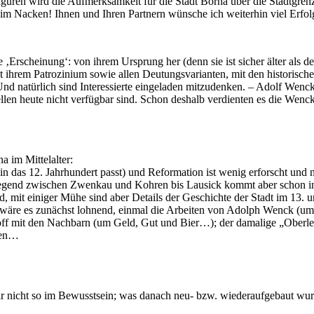
en wird die Aufmerksamkeit für die Stadt Borna über die Stadtgrenzen 
t im Nacken! Ihnen und Ihren Partnern wünsche ich weiterhin viel Erfol
‚Erscheinung‘: von ihrem Ursprung her (denn sie ist sicher älter als d
mit ihrem Patrozinium sowie allen Deutungsvarianten, mit den histori
Und natürlich sind Interessierte eingeladen mitzudenken. – Adolf Wenck
len heute nicht verfügbar sind. Schon deshalb verdienten es die Wenck’
 im Mittelalter:
 das 12. Jahrhundert passt) und Reformation ist wenig erforscht und 
Gegend zwischen Zwenkau und Kohren bis Lausick kommt aber schon in d
, mit einiger Mühe sind aber Details der Geschichte der Stadt im 13. u
t wäre es zunächst lohnend, einmal die Arbeiten von Adolph Wenck (um
d Zoff mit den Nachbarn (um Geld, Gut und Bier…); der damalige „Ober
gen…
 nicht so im Bewusstsein; was danach neu- bzw. wiederaufgebaut wurde