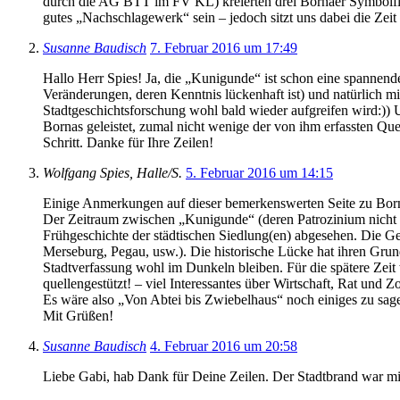
durch die AG BTT im FV KL) kreierten drei Bornaer Symbolfigur
gutes „Nachschlagewerk“ sein – jedoch sitzt uns dabei die Zei
Susanne Baudisch
7. Februar 2016 um 17:49
Hallo Herr Spies! Ja, die „Kunigunde“ ist schon eine spannende 
Veränderungen, deren Kenntnis lückenhaft ist) und natürlich 
Stadtgeschichtsforschung wohl bald wieder aufgreifen wird:)) 
Bornas geleistet, zumal nicht wenige der von ihm erfassten Quel
Schritt. Danke für Ihre Zeilen!
Wolfgang Spies, Halle/S.
5. Februar 2016 um 14:15
Einige Anmerkungen auf dieser bemerkenswerten Seite zu Borna
Der Zeitraum zwischen „Kunigunde“ (deren Patrozinium nicht in
Frühgeschichte der städtischen Siedlung(en) abgesehen. Die 
Merseburg, Pegau, usw.). Die historische Lücke hat ihren Grund
Stadtverfassung wohl im Dunkeln bleiben. Für die spätere Zei
quellengestützt! – viel Interessantes über Wirtschaft, Rat un
Es wäre also „Von Abtei bis Zwiebelhaus“ noch einiges zu sa
Mit Grüßen!
Susanne Baudisch
4. Februar 2016 um 20:58
Liebe Gabi, hab Dank für Deine Zeilen. Der Stadtbrand war mir