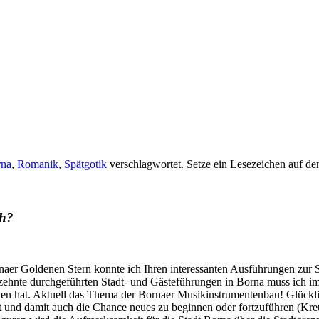
rna
,
Romanik
,
Spätgotik
verschlagwortet. Setze ein Lesezeichen auf d
ch?
rnaer Goldenen Stern konnte ich Ihren interessanten Ausführungen zur
zehnte durchgeführten Stadt- und Gästeführungen in Borna muss ich i
en hat. Aktuell das Thema der Bornaer Musikinstrumentenbau! Glücklich
dt und damit auch die Chance neues zu beginnen oder fortzuführen (K