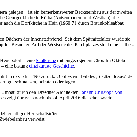
auern gelegen – ist ein bemerkenswerter Backsteinbau aus der zweiten
a die Georgenkirche in Rötha (Außenmauern und Westbau), die
ber auch die Dorfkirche in Hain (1968-71 durch Braunkohleabbau
n Dächern der Innenstadtviertel. Seit dem Spätmittelalter wurde sie
p für Besucher: Auf der Westseite des Kirchplatzes steht eine Luther-
Heuersdorf – eine
Saalkirche
mit eingezogenem Chor. Im Oktober
 – eine bislang
einzigartige Geschichte
.
hrt in das Jahr 1490 zurück. Ob dies ein Teil des ‚Stadtschlosses‘ der
uern gut schmausen, heiraten oder tagen.
n Umbau durch den Dresdner Architekten
Johann Christoph von
s zeigt übrigens noch bis 24. April 2016 die sehenswerte
iner adliger Herrschaftsträger.
n Zwiebelanbau verweist.