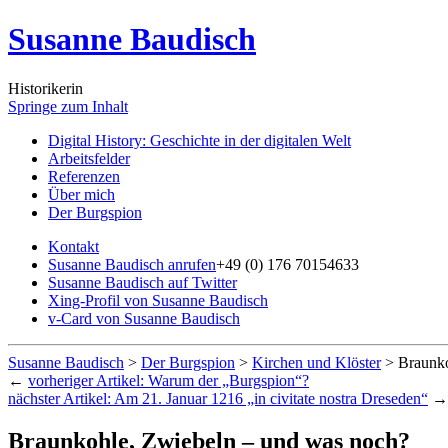
Susanne Baudisch
Historikerin
Springe zum Inhalt
Digital History: Geschichte in der digitalen Welt
Arbeitsfelder
Referenzen
Über mich
Der Burgspion
Kontakt
Susanne Baudisch anrufen
+49 (0) 176 70154633
Susanne Baudisch auf Twitter
Xing-Profil von Susanne Baudisch
v-Card von Susanne Baudisch
Susanne Baudisch
>
Der Burgspion
>
Kirchen und Klöster
>
Braunko
←
vorheriger Artikel:
Warum der „Burgspion“?
nächster Artikel:
Am 21. Januar 1216 „in civitate nostra Dreseden“
→
Braunkohle, Zwiebeln – und was noch?