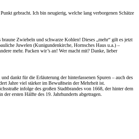
n Punkt gebracht. Ich bin neugierig, welche lang verborgenen Schätze
ls braune Zwiebeln und schwarze Kohlen! Dieses „mehr“ gilt es jetzt
 bauliche Juwelen (Kunigundenkirche, Hornsches Haus u.a.) –
andere mehr. Packen wir’s an! Wer macht mit? Danke, lieber
 und dankt für die Erläuterung der hinterlassenen Spuren – auch des
t Jahre viel stärker im Bewußtsein der Mehrheit ist.
chsstraße infolge des großen Stadtbrandes von 1668, der hinter dem
n der ersten Hälfte des 19. Jahrhunderts abgetragen.