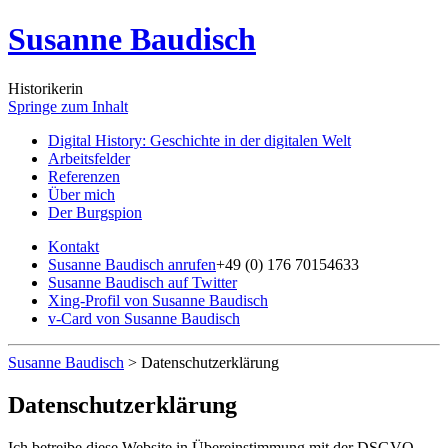
Susanne Baudisch
Historikerin
Springe zum Inhalt
Digital History: Geschichte in der digitalen Welt
Arbeitsfelder
Referenzen
Über mich
Der Burgspion
Kontakt
Susanne Baudisch anrufen
+49 (0) 176 70154633
Susanne Baudisch auf Twitter
Xing-Profil von Susanne Baudisch
v-Card von Susanne Baudisch
Susanne Baudisch
>
Datenschutzerklärung
Datenschutzerklärung
Ich betreibe diese Website in Übereinstimmung mit der DSGVO