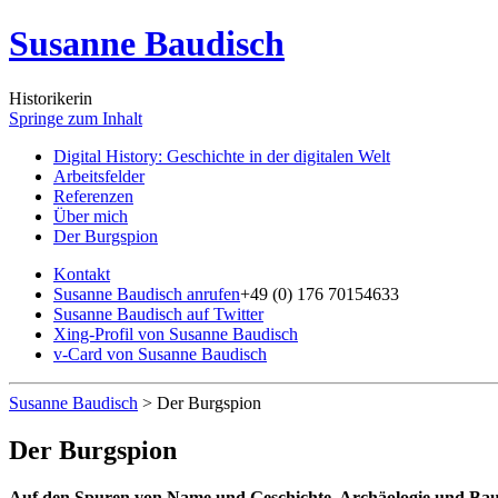
Susanne Baudisch
Historikerin
Springe zum Inhalt
Digital History: Geschichte in der digitalen Welt
Arbeitsfelder
Referenzen
Über mich
Der Burgspion
Kontakt
Susanne Baudisch anrufen
+49 (0) 176 70154633
Susanne Baudisch auf Twitter
Xing-Profil von Susanne Baudisch
v-Card von Susanne Baudisch
Susanne Baudisch
>
Der Burgspion
Der Burgspion
Auf den Spuren von Name und Geschichte, Archäologie und Ba