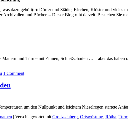
s, was dazu gehört(e): Dörfer und Städte, Kirchen, Klöster und vieles
er Archivalien und Bücher. – Dieser Blog ruht derzeit. Besuchen Sie me
icke Mauern und Türme mit Zinnen, Schießscharten … – aber das haben 
u
1
Comment
nden
Temperaturen um den Nullpunkt und leichtem Nieselregen startete Anf
nnamen
|
Verschlagwortet mit
Groitzschberg
,
Ortswüstung
,
Rötha
,
Turm