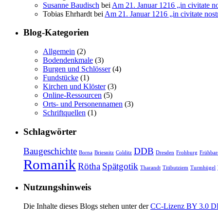
Susanne Baudisch
bei
Am 21. Januar 1216 „in civitate n
Tobias Ehrhardt
bei
Am 21. Januar 1216 „in civitate nos
Blog-Kategorien
Allgemein
(2)
Bodendenkmale
(3)
Burgen und Schlösser
(4)
Fundstücke
(1)
Kirchen und Klöster
(3)
Online-Ressourcen
(5)
Orts- und Personennamen
(3)
Schriftquellen
(1)
Schlagwörter
Baugeschichte
DDB
Borna
Briesnitz
Colditz
Dresden
Frohburg
Frühbar
Romanik
Rötha
Spätgotik
Tharandt
Titibutziem
Turmhügel
Nutzungshinweis
Die Inhalte dieses Blogs stehen unter der
CC-Lizenz BY 3.0 D