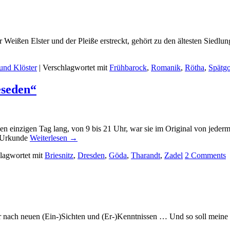
 Weißen Elster und der Pleiße erstreckt, gehört zu den ältesten Siedlu
und Klöster
|
Verschlagwortet mit
Frühbarock
,
Romanik
,
Rötha
,
Spätgo
eseden“
nen einzigen Tag lang, von 9 bis 21 Uhr, war sie im Original von jede
r Urkunde
Weiterlesen
→
lagwortet mit
Briesnitz
,
Dresden
,
Göda
,
Tharandt
,
Zadel
2
Comments
ur nach neuen (Ein-)Sichten und (Er-)Kenntnissen … Und so soll meine