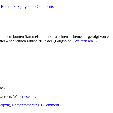
,
Romanik
,
Spätgotik
9
Comments
tet mit einem bunten Sammelsurium zu „meinen“ Themen – gefolgt von e
ter – schließlich wurde 2013 der „Burgspion“
Weiterlesen
→
hne?
 werden.
Weiterlesen
→
eipzig
,
Namenforschung
1
Comment