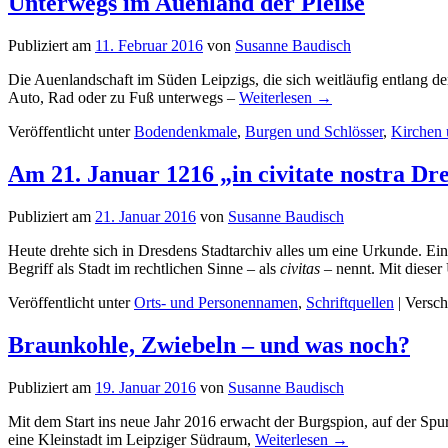
Unterwegs im Auenland der Pleiße
Publiziert am
11. Februar 2016
von
Susanne Baudisch
Die Auenlandschaft im Süden Leipzigs, die sich weitläufig entlang der
Auto, Rad oder zu Fuß unterwegs –
Weiterlesen
→
Veröffentlicht unter
Bodendenkmale
,
Burgen und Schlösser
,
Kirchen 
Am 21. Januar 1216 „in civitate nostra Dr
Publiziert am
21. Januar 2016
von
Susanne Baudisch
Heute drehte sich in Dresdens Stadtarchiv alles um eine Urkunde. Ei
Begriff als Stadt im rechtlichen Sinne – als
civitas
– nennt. Mit diese
Veröffentlicht unter
Orts- und Personennamen
,
Schriftquellen
|
Versch
Braunkohle, Zwiebeln – und was noch?
Publiziert am
19. Januar 2016
von
Susanne Baudisch
Mit dem Start ins neue Jahr 2016 erwacht der Burgspion, auf der Sp
eine Kleinstadt im Leipziger Südraum,
Weiterlesen
→