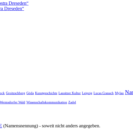
ostra Dreseden“
tra Dreseden“
Na
ock
Groitzschberg
Göda
Kunstgeschichte
Lausitzer Kultur
Leipzig
Lucas Cranach
Mylau
Wermsdorfer Wald
Wissenschaftskommunikation
Zadel
E
(Namensnennung) - soweit nicht anders angegeben.