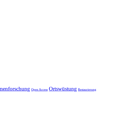
menforschung
Ortswüstung
Open Access
Restaurierung