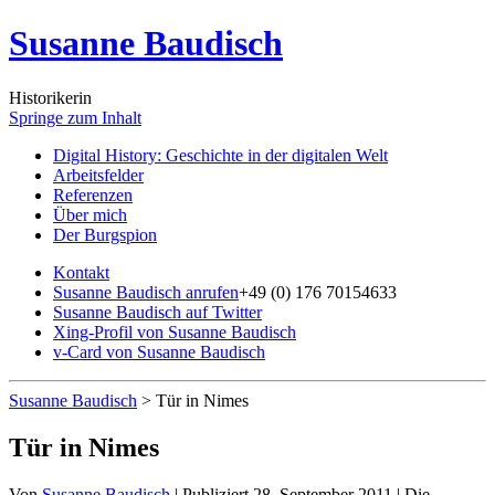
Susanne Baudisch
Historikerin
Springe zum Inhalt
Digital History: Geschichte in der digitalen Welt
Arbeitsfelder
Referenzen
Über mich
Der Burgspion
Kontakt
Susanne Baudisch anrufen
+49 (0) 176 70154633
Susanne Baudisch auf Twitter
Xing-Profil von Susanne Baudisch
v-Card von Susanne Baudisch
Susanne Baudisch
>
Tür in Nimes
Tür in Nimes
Von
Susanne Baudisch
|
Publiziert
28. September 2011
|
Die