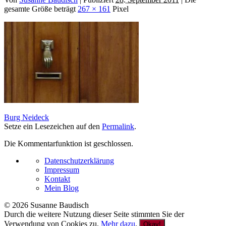
gesamte Größe beträgt
267 × 161
Pixel
Burg Neideck
Setze ein Lesezeichen auf den
Permalink
.
Die Kommentarfunktion ist geschlossen.
Datenschutzerklärung
Impressum
Kontakt
Mein Blog
© 2026 Susanne Baudisch
Durch die weitere Nutzung dieser Seite stimmten Sie der
Verwendung von Cookies zu.
Mehr dazu
.
Okay!