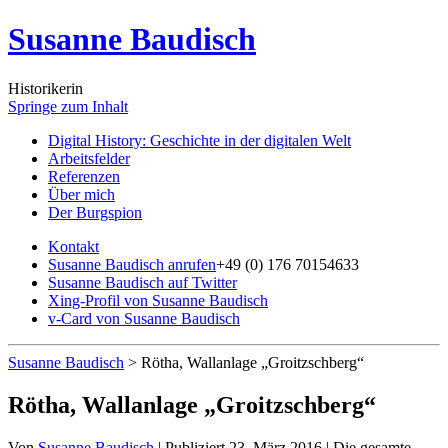
Susanne Baudisch
Historikerin
Springe zum Inhalt
Digital History: Geschichte in der digitalen Welt
Arbeitsfelder
Referenzen
Über mich
Der Burgspion
Kontakt
Susanne Baudisch anrufen
+49 (0) 176 70154633
Susanne Baudisch auf Twitter
Xing-Profil von Susanne Baudisch
v-Card von Susanne Baudisch
Susanne Baudisch
>
Rötha, Wallanlage „Groitzschberg“
Rötha, Wallanlage „Groitzschberg“
Von
Susanne Baudisch
|
Publiziert
23. März 2016
|
Die gesamte