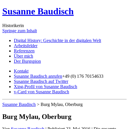
Susanne Baudisch
Historikerin
Springe zum Inhalt
Digital History: Geschichte in der digitalen Welt
Arbeitsfelder
Referenzen
Über mich
Der Burgspion
Kontakt
Susanne Baudisch anrufen
+49 (0) 176 70154633
Susanne Baudisch auf Twitter
Xing-Profil von Susanne Baudisch
v-Card von Susanne Baudisch
Susanne Baudisch
>
Burg Mylau, Oberburg
Burg Mylau, Oberburg
Von
Susanne Baudisch
|
Publiziert
23. Mai 2016
|
Die gesamte