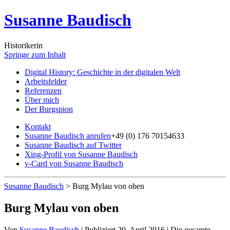
Susanne Baudisch
Historikerin
Springe zum Inhalt
Digital History: Geschichte in der digitalen Welt
Arbeitsfelder
Referenzen
Über mich
Der Burgspion
Kontakt
Susanne Baudisch anrufen
+49 (0) 176 70154633
Susanne Baudisch auf Twitter
Xing-Profil von Susanne Baudisch
v-Card von Susanne Baudisch
Susanne Baudisch
>
Burg Mylau von oben
Burg Mylau von oben
Von
Susanne Baudisch
|
Publiziert
20. April 2016
|
Die gesamte